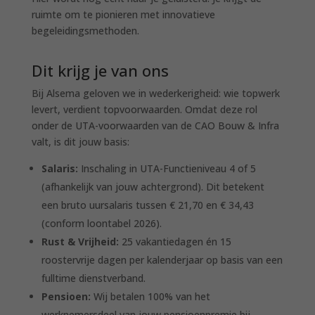
ruimte om te pionieren met innovatieve
begeleidingsmethoden
.
Dit krijg je van ons
Bij Alsema geloven we in wederkerigheid: wie topwerk
levert, verdient topvoorwaarden
. Omdat deze rol
onder de UTA-voorwaarden van de CAO Bouw & Infra
valt, is dit jouw basis
:
Salaris:
Inschaling in UTA-Functieniveau 4 of 5
(afhankelijk van jouw achtergrond)
. Dit betekent
een bruto uursalaris tussen € 21,70 en € 34,43
(conform loontabel 2026)
.
Rust & Vrijheid:
25 vakantiedagen én 15
roostervrije dagen per kalenderjaar op basis van een
fulltime dienstverband
.
Pensioen:
Wij betalen 100% van het
werknemersdeel van jouw pensioenpremie bij