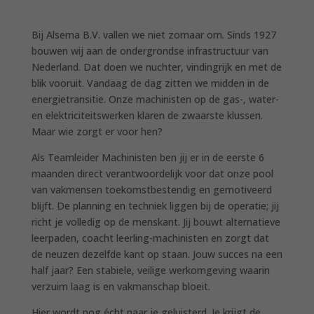
Bij Alsema B.V. vallen we niet zomaar om. Sinds 1927
bouwen wij aan de ondergrondse infrastructuur van
Nederland
. Dat doen we nuchter, vindingrijk en met de
blik vooruit
. Vandaag de dag zitten we midden in de
energietransitie
. Onze machinisten op de gas-, water-
en elektriciteitswerken klaren de zwaarste klussen
.
Maar wie zorgt er voor hen?
Als Teamleider Machinisten ben jij er in de eerste 6
maanden direct verantwoordelijk voor dat onze pool
van vakmensen toekomstbestendig en gemotiveerd
blijft
. De planning en techniek liggen bij de operatie; jij
richt je volledig op de menskant
. Jij bouwt alternatieve
leerpaden, coacht leerling-machinisten en zorgt dat
de neuzen dezelfde kant op staan
. Jouw succes na een
half jaar? Een stabiele, veilige werkomgeving waarin
verzuim laag is en vakmanschap bloeit
.
Hier wordt nog écht naar je geluisterd. Je krijgt de