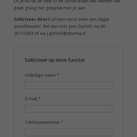
Of je nu op de Midi of de Grote kraan wilt werken: we
gaan graag het gesprek met je aan.
Solliciteer direct
of kom eerst even een dagje
‘proefdraaien’. Bel dan met Jorn Gerlofs via 06-
26723353 of via j.gerlofs@alsema.nl
Solliciteer op deze functie
Volledige naam
*
E-mail
*
Telefoonnummer
*