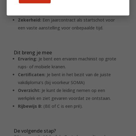
Extra’s:
Winstdeling, reisurenvergoeding, telefoon,
tablet en bedrijfsfitness.
Zekerheid:
Een jaarcontract als startschot voor
een vaste aanstelling voor onbepaalde tijd.
Dit breng je mee
Ervaring:
Je bent een ervaren machinist op grote
rups- of mobiele kranen.
Certificaten:
Je bent in het bezit van de juiste
vakdiploma’s (bij voorkeur SOMA)
Overzicht:
Je kunt de leiding nemen op een
werkplek en ziet gevaren voordat ze ontstaan.
Rijbewijs B:
(BE of C is een pré).
De volgende stap?